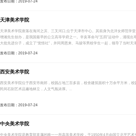
发布日期：2019-07-24
天津美术学院
天津美术学院座落在海河之滨、三叉河口,位于天津市中心。其前身为北洋女师范学堂，
增湘先生创办，是我国最早的公立高等学府之一。辛亥革命与“五四”运动中，涌现出
大批先进分子，成立了“觉悟社”，并同周恩来、马骏等男校学生一起，领导了当时天
代史上的光辉一页。...
发布日期：2019-07-24
西安美术学院
西安美术学院位于西安市南郊，校园占地三百多亩，校舍建筑面积十万余平方米，校
民间石刻艺术品遍地林立，人文气氛浓厚。...
发布日期：2019-07-24
中央美术学院
中央美术学院是教育部直属的唯一一所高等美术学校，于1950年4月由国立北平艺