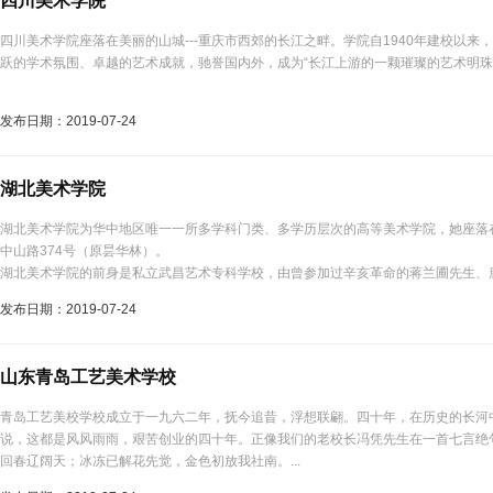
四川美术学院
四川美术学院座落在美丽的山城---重庆市西郊的长江之畔。学院自1940年建校以
跃的学术氛围、卓越的艺术成就，驰誉国内外，成为“长江上游的一颗璀璨的艺术明珠。”
发布日期：2019-07-24
湖北美术学院
湖北美术学院为华中地区唯一一所多学科门类、多学历层次的高等美术学院，她座落
中山路374号（原昙华林）。
湖北美术学院的前身是私立武昌艺术专科学校，由曾参加过辛亥革命的蒋兰圃先生、
艺术教育事业的有志之士于1920年所创建。...
发布日期：2019-07-24
山东青岛工艺美术学校
青岛工艺美校学校成立于一九六二年，抚今追昔，浮想联翩。四十年，在历史的长河
说，这都是风风雨雨，艰苦创业的四十年。正像我们的老校长冯凭先生在一首七言绝
回春辽阔天；冰冻已解花先觉，金色初放我社南。...