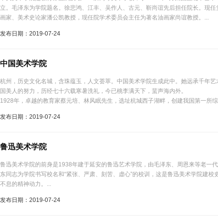
立。毛泽东为学院题名。徐悲鸿、江丰、吴作人、古元、靳尚谊先后担任院长。现任
画家、美术史论家潘公凯教授，现任院学术委员会主任为著名油画家尚谊教授。...
发布日期：2019-07-24
中国美术学院
杭州，历史文化名城，含珠蕴玉，人文荟萃。中国美术学院生成此中。她远承千年艺
国美人的努力，历经七十六载寒暑洗礼，今已桃李满天下，蜚声海内外。
1928年，卓越的教育家蔡元培、林风眠先生，选址杭城西子湖畔，创建我国第一所
术院”。以兼容中西艺术、创造时代艺术、弘扬中华文化为办学宗旨。几十年来，学院
发布日期：2019-07-24
艺术院。1929年，国立杭州艺术专科学校。1938年，国立艺术专科学校。1950年，中
鲁迅美术学院
鲁迅美术学院的前身是1938年建于延安的鲁迅艺术学院，由毛泽东、周恩来等老一
东同志为学院书写校名和“紧张、严肃、刻苦、虚心”的校训，这是鲁迅美术学院建校
不息的精神动力。...
发布日期：2019-07-24