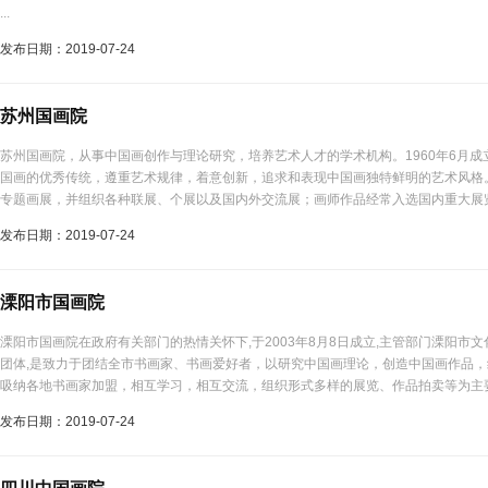
...
发布日期：2019-07-24
苏州国画院
苏州国画院，从事中国画创作与理论研究，培养艺术人才的学术机构。1960年6月
国画的优秀传统，遵重艺术规律，着意创新，追求和表现中国画独特鲜明的艺术风格
专题画展，并组织各种联展、个展以及国内外交流展；画师作品经常入选国内重大展
国宾馆、国际机场等绘制作品；在院内举行各种形式的作品观摩和学术研讨会，邀请
发布日期：2019-07-24
待来访的各国艺术代表团；设画家工作室、办公室和画院画廊。现有画师12人，...
溧阳市国画院
溧阳市国画院在政府有关部门的热情关怀下,于2003年8月8日成立,主管部门溧阳市
团体,是致力于团结全市书画家、书画爱好者，以研究中国画理论，创造中国画作品
吸纳各地书画家加盟，相互学习，相互交流，组织形式多样的展览、作品拍卖等为主要任
发布日期：2019-07-24