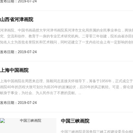
发布日期：2019-07-24
现有画师60名，其中专职画师12名，特聘画师48名。被评为高...
山西省河津画院
河津画院、中国书画函授大学河津书画院系河津市文化局所属的全民事业单位，两块
究、交流和创作、教育于一身的专业艺术研究机构。二零零三年创建，院长由崔亦田
知名人士为首批名誉院长和艺术顾问，同时还建立了一支内在社会上有一定影响的创作
发布日期：2019-07-24
上海中国画院
上海中国画院在周恩来总理、陈毅同志直接关怀领导下，筹备于1956年，正式成立于1
画院40年的历程大致可划分为前20年的波澜起伏，后20年的风正帆轻。可是，毋论
献身于事业，为社会、为人民作出了不磨的贡献。...
发布日期：2019-07-24
中国三峡画院
中国三峡画院是国务院三峡工程建设委员会移