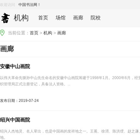
欢迎访问
中国书法网！
机构
首页
场馆
画廊
院校
当前位置：
首页
>
机构
>
画廊
画廊
安徽中山画院
以伟大革命先驱孙中山先生命名的安徽中山画院筹建于1998年1月。2000年6月，
织管理局正式注册登记，具备法人资格。...
发布日期：2019-07-24
绍兴中国画院
绍兴人杰地灵、名人辈出，也是中国画的发祥地之一。王冕、徐渭、陈洪绶、赵之谦
地。