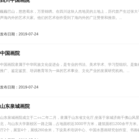
四川中国画院
巍巍巴山，悠悠蜀水，万里锦绣。在四川这块人杰地灵的土地上，历代曾产生过张大
声海内外的艺术大家。他们的艺术创作受到了海内外的广泛赞誉和推崇。...
发布日期：2019-07-24
中国画院
中国画院隶属于中华民族文化促进会，是专业的书法、美术学术、学习型组织。是集
推广、鉴定鉴赏、培训教育等为一体的艺术事业、文化产业的发展研究机构。...
发布日期：2019-07-24
山东泉城画院
山东泉城画院成立于二○○二年二月，隶属于山东省文化厅,坐落于泉城济南千佛山风
北，与山东大学新校区一路之隔，占地面积近3000平方米，建筑面积1200余平方米
厅2个，展室4个，展线260余米，下设美术培训中心、中国水墨画研究创作室、书
并设有“山东泉城画院济南创作室”、“山东泉城画院潍坊创作室”等以创作、研究、交