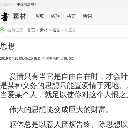
欢迎访问
中国书法网！
素材
首页
楹联
格言
诗词
当前位置：
首页
>
素材
>
格言
> > 正文
思想
2019-07-25 08:45:25 来源:
中国书法网
点击: 0次
爱情只有当它是自由自在时，才会叶
是某种义务的思想只能置爱情于死地。
当爱某个人，就足以使你对这个人恨之入
伟大的思想能变成巨大的财富。 ——
躯体总是以惹人厌烦告终。除思想以