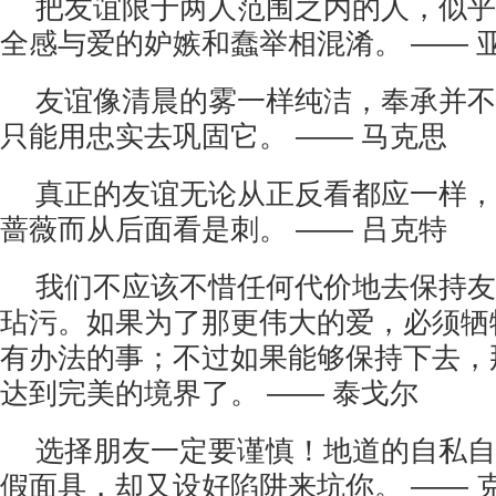
把友谊限于两人范围之内的人，似乎
全感与爱的妒嫉和蠢举相混淆。 —— 
友谊像清晨的雾一样纯洁，奉承并不
只能用忠实去巩固它。 —— 马克思
真正的友谊无论从正反看都应一样，
蔷薇而从后面看是刺。 —— 吕克特
我们不应该不惜任何代价地去保持友
玷污。如果为了那更伟大的爱，必须牺
有办法的事；不过如果能够保持下去，
达到完美的境界了。 —— 泰戈尔
选择朋友一定要谨慎！地道的自私自
假面具，却又设好陷阱来坑你。 —— 