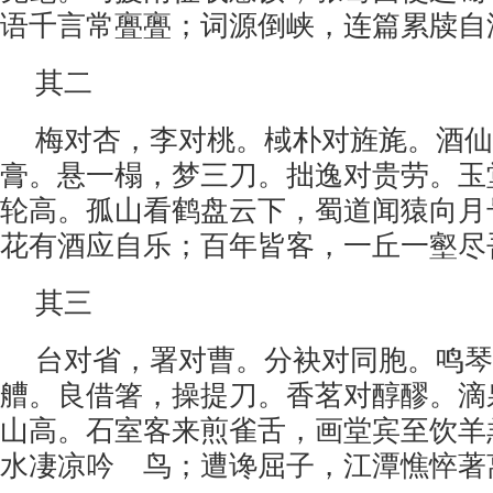
语千言常亹亹；词源倒峡，连篇累牍自
其二
梅对杏，李对桃。棫朴对旌旄。酒仙
膏。悬一榻，梦三刀。拙逸对贵劳。玉
轮高。孤山看鹤盘云下，蜀道闻猿向月
花有酒应自乐；百年皆客，一丘一壑尽
其三
台对省，署对曹。分袂对同胞。鸣琴
艚。良借箸，操提刀。香茗对醇醪。滴
山高。石室客来煎雀舌，画堂宾至饮羊
水凄凉吟 鸟；遭谗屈子，江潭憔悴著