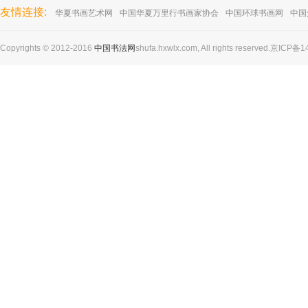
友情连接:
华夏书画艺术网
中国华夏万里行书画家协会
中国环球书画网
中国
Copyrights © 2012-2016
中国书法网
shufa.hxwlx.com, All rights reserved.京ICP