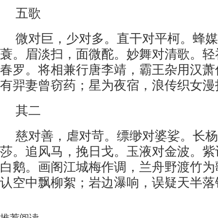
五歌
微对巨，少对多。直干对平柯。蜂媒
蓑。眉淡扫，面微酡。妙舞对清歌。轻
春罗。将相兼行唐李靖，霸王杂用汉萧
有羿妻曾窃药；星为夜宿，浪传织女漫
其二
慈对善，虐对苛。缥缈对婆娑。长杨
莎。追风马，挽日戈。玉液对金波。紫
白鹅。画阁江城梅作调，兰舟野渡竹为
认空中飘柳絮；岩边瀑响，误疑天半落