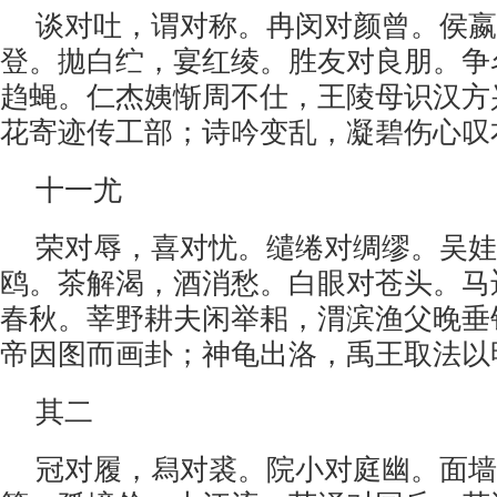
谈对吐，谓对称。冉闵对颜曾。侯嬴
登。拋白纻，宴红绫。胜友对良朋。争
趋蝇。仁杰姨惭周不仕，王陵母识汉方
花寄迹传工部；诗吟变乱，凝碧伤心叹
十一尤
荣对辱，喜对忧。缱绻对绸缪。吴娃
鸥。茶解渴，酒消愁。白眼对苍头。马
春秋。莘野耕夫闲举耜，渭滨渔父晚垂
帝因图而画卦；神龟出洛，禹王取法以
其二
冠对履，舄对裘。院小对庭幽。面墙