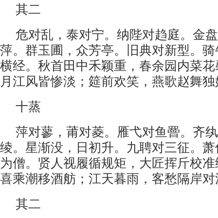
其二
危对乱，泰对宁。纳陛对趋庭。金盘
萍。群玉圃，众芳亭。旧典对新型。骑
横经。秋首田中禾颖重，春余园内菜花
月江风皆惨淡；筵前欢笑，燕歌赵舞独
十蒸
萍对蓼，莆对菱。雁弋对鱼罾。齐纨
绫。星渐没，日初升。九聘对三征。萧
为僧。贤人视履循规矩，大匠挥斤校准
喜乘潮移酒舫；江天暮雨，客愁隔岸对
其二