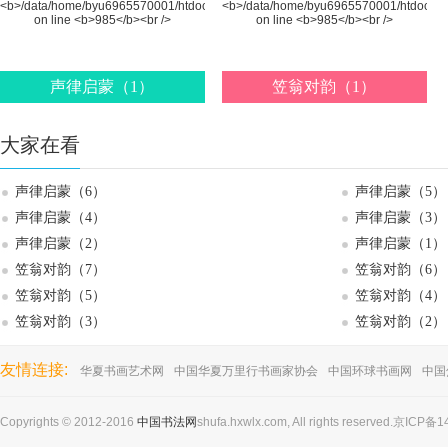
声律启蒙（1）
笠翁对韵（1）
大家在看
声律启蒙（6）
声律启蒙（5）
声律启蒙（4）
声律启蒙（3）
声律启蒙（2）
声律启蒙（1）
笠翁对韵（7）
笠翁对韵（6）
笠翁对韵（5）
笠翁对韵（4）
笠翁对韵（3）
笠翁对韵（2）
友情连接:
华夏书画艺术网
中国华夏万里行书画家协会
中国环球书画网
中国
Copyrights © 2012-2016
中国书法网
shufa.hxwlx.com, All rights reserved.京ICP