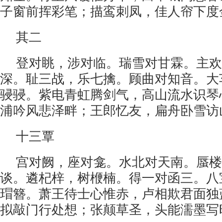
子窗前挥彩笔；描鸾刺凤，佳人帘下度
其二
登对眺，涉对临。瑞雪对甘霖。主欢
深。耻三战，乐七擒。顾曲对知音。大
骎骎。紫电青虹腾剑气，高山流水识琴
浦吟风悲泽畔；王郎忆友，扁舟卧雪访
十三覃
宫对阙，座对龛。水北对天南。蜃楼
谈。遴杞梓，树楩楠。得一对函三。八
瑁簪。萧王待士心惟赤，卢相欺君面独
拟敲门行处想；张颠草圣，头能濡墨写