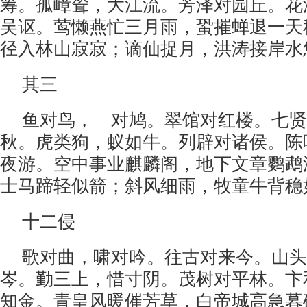
筹。孤嶂耸，大江流。芳泽对园丘。花
吴讴。莺懒燕忙三月雨，蛩摧蝉退一天
径入林山寂寂；谪仙捉月，洪涛接岸水
其三
鱼对鸟， 对鸠。翠馆对红楼。七贤
秋。虎类狗，蚁如牛。列辟对诸侯。陈
夜游。空中事业麒麟阁，地下文章鹦鹉
士马蹄轻似箭；斜风细雨，牧童牛背稳
十二侵
歌对曲，啸对吟。往古对来今。山头
岑。勤三上，惜寸阴。茂树对平林。卞
知金。青皇风暖催芳草，白帝城高急暮