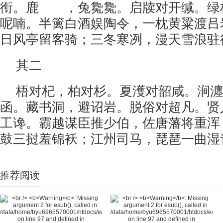
衔。鹿 ，兔毚毚。启牍对开缄。绿
呢喃。半篱白酒娱陶令，一枕黄粱渡吕
日风亭留客骑；三冬寒冽，漫天雪浪驻
其二
梧对杞，柏对杉。夏濩对韶咸。涧瀍
函。藏书洞，避诏岩。脱俗对超凡。贤
工谗。霸越谋臣推少伯，佐唐藩将重浑
鼓三挝羞锦袄；江州司马，琵琶一曲湿
推荐阅读