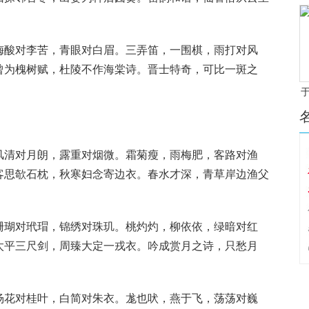
梅酸对李苦，青眼对白眉。三弄笛，一围棋，雨打对风
曾为槐树赋，杜陵不作海棠诗。晋士特奇，可比一斑之
风清对月朗，露重对烟微。霜菊瘦，雨梅肥，客路对渔
客思欹石枕，秋寒妇念寄边衣。春水才深，青草岸边渔父
珊瑚对玳瑁，锦绣对珠玑。桃灼灼，柳依依，绿暗对红
太平三尺剑，周臻大定一戎衣。吟成赏月之诗，只愁月
杨花对桂叶，白简对朱衣。尨也吠，燕于飞，荡荡对巍