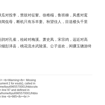
献瓜对投李，禁鼓对征鼙。徐稚榻，鲁班梯，凤翥对鸾
惟闻侃母，断机只有乐羊妻。秋望佳人，目送楼头千里
杜鹃对孔雀，桂岭对梅溪。萧史凤，宋宗鸡，远近对高
和烟彭泽县，桃花流水武陵溪。公子追欢，闲骤玉骢游绮