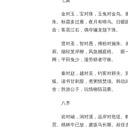
七虞
金对玉，宝对珠，玉兔对金鸟。
朱。秋霜多过雁，夜月有啼乌。日暧
齿；客居江右，偶夺骊龙颔下珠。
贤对圣，智对愚，傅粉对施朱。
厨。烟轻笼岸柳，风急撼庭梧。 眼
网；平田兔少，漫劳耕者守株。
秦对赵，越对吴，钓客对耕夫。
狐。读书甘刺股，煮粥惜焚须。韩信
舍；胜游公子，玩情柳陌花衢。
八齐
岩对岫，涧对溪，远岸对危堤。
霓。桃林牛已放，虞坂马长嘶。叔侄